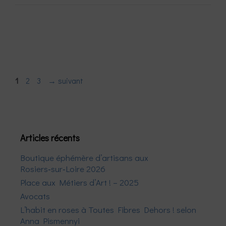
Page
Page
Page
1
2
3
→
suivant
Articles récents
Boutique éphémère d’artisans aux
Rosiers‑sur‑Loire 2026
Place aux Métiers d’Art ! – 2025
Avocats
L’habit en roses à Toutes Fibres Dehors ! selon
Anna Pismennyi