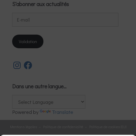
S'abonner aux actualités
E-
mail
Validation
Instagram
Facebook
Dans une autre langue…
Powered by
Translate
Mentions légales
–
Politique de confidenialité
–
Politique de cookies (EU)