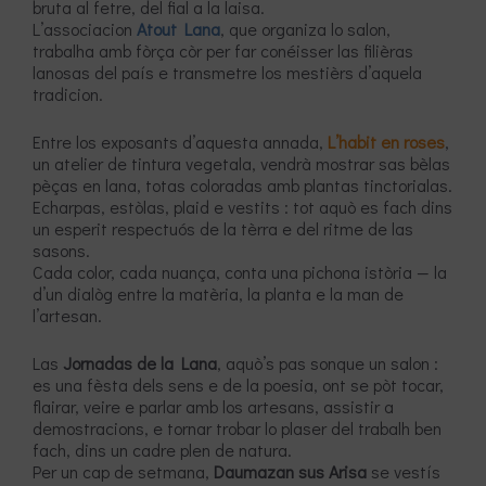
bruta al fetre, del fial a la laisa.
L’associacion
Atout Lana
, que organiza lo salon,
trabalha amb fòrça còr per far conéisser las filièras
lanosas del país e transmetre los mestièrs d’aquela
tradicion.
Entre los exposants d’aquesta annada,
L’habit en roses
,
un atelier de tintura vegetala, vendrà mostrar sas bèlas
pèças en lana, totas coloradas amb plantas tinctorialas.
Echarpas, estòlas, plaid e vestits : tot aquò es fach dins
un esperit respectuós de la tèrra e del ritme de las
sasons.
Cada color, cada nuança, conta una pichona istòria — la
d’un dialòg entre la matèria, la planta e la man de
l’artesan.
Las
Jornadas de la Lana
, aquò’s pas sonque un salon :
es una fèsta dels sens e de la poesia, ont se pòt tocar,
flairar, veire e parlar amb los artesans, assistir a
demostracions, e tornar trobar lo plaser del trabalh ben
fach, dins un cadre plen de natura.
Per un cap de setmana,
Daumazan sus Arisa
se vestís