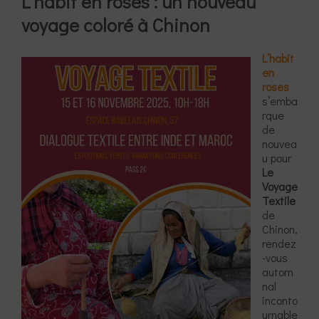
L’habit en roses : un nouveau
voyage coloré à Chinon
L’habit
en
roses
s’emba
rque
de
nouvea
u pour
Le
Voyage
Textile
de
Chinon,
rendez
-vous
autom
nal
inconto
urnable