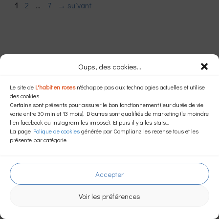
Page
Page
Page
1
2
…
7
→
suivant
Articles récents
Oups, des cookies...
Boutique éphémère d’artisans aux
Le site de
L'habit en roses
n'échappe pas aux technologies actuelles et utilise
Rosiers‑sur‑Loire 2026
des cookies.
Place aux Métiers d’Art ! – 2025
Certains sont présents pour assurer le bon fonctionnement (leur durée de vie
varie entre 30 min et 13 mois). D'autres sont qualifiés de marketing (le moindre
Avocats
lien facebook ou instagram les impose). Et puis il y a les stats...
L’habit en roses à Toutes Fibres Dehors ! selon
La page
Polique de cookies
générée par Complianz les recense tous et les
Anna Pismennyi
présente par catégorie.
Accepter
Voir les préférences
Article ajouté au panier
Paiement
Archives
0 Produit -
0,00
€