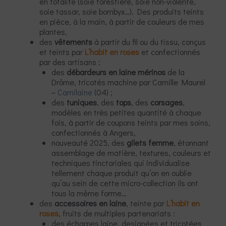
en totalité (soie forestière, soie non-violente,
soie tassar, soie bombyx…). Des produits teints
en pièce, à la main, à partir de couleurs de mes
plantes,
des
vêtements
à partir du fil ou du tissu, conçus
et teints par
L’habit en roses
et confectionnés
par des artisans :
des
débardeurs en laine mérinos
de la
Drôme, tricotés machine par Camille Maurel
–
Camilaine
(04) ;
des
tuniques
, des
tops
, des
corsages
,
modèles en très petites quantité à chaque
fois, à partir de coupons teints par mes soins,
confectionnés à Angers,
nouveauté 2025, des
gilets femme
, étonnant
assemblage de matière, textures, couleurs et
techniques tinctoriales qui individualise
tellement chaque produit qu’on en oublie
qu’au sein de cette micro-collection ils ont
tous la même forme…
des
accessoires en laine
, teinte par
L’habit en
roses
, fruits de multiples partenariats :
des écharpes laine, designées et tricotées