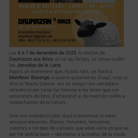
Los
6 e 7 de decembre de 2025
, lo vilatjon de
Daumazan sus Arisa
, al còr de l’Arièja, va tornar aculhir
las
Jornadas de la Lana
.
Aquò’s un eveniment que, fa pas tant, se fasiá a
Montbrun Bocatge
, a quatre quilomètres d’aquí, mas ja
dins la Nauta Garona. Ara es vengut una vertadièra
referéncia per totas las femnas e los òmes que son
passionats de lana, d’artesanat e de mestièrs vièlhs e
respectuoses de la natura.
Dins una ambiéncia plan doça e amistosa, lo salon
amassa elevaïres, filaires, tinturièrs, teissèires,
creators e tot plen de curioses que vòlon veire çò que se
pòt far amb la lana — del moton a la malha, de la tonda