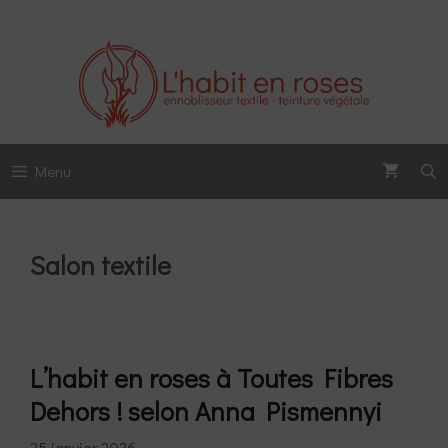
Aller
au
contenu
Menu
Salon textile
L’habit en roses à Toutes Fibres
Dehors ! selon Anna Pismennyi
25 janvier 2026