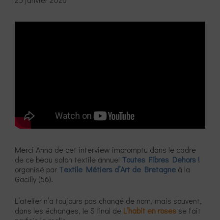
Merci Anna de cet interview impromptu dans le cadre
de ce beau salon textile annuel
Toutes Fibres Dehors !
organisé par
T
extile Métiers d’Art de Bretagne
à la
Gacilly (56).
L’atelier n’a toujours pas changé de nom, mais souvent,
dans les échanges, le S final de
L’habit en roses
se fait