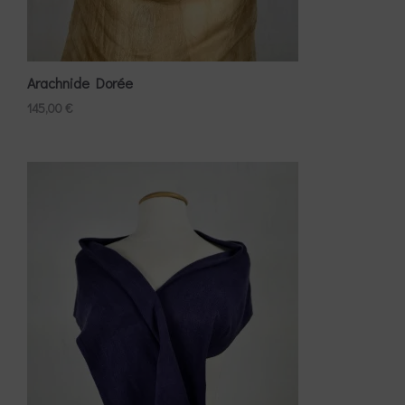
Arachnide Dorée
145,00
€