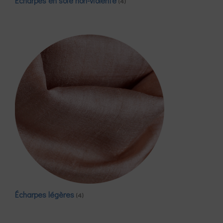
Écharpes en soie non-violente
(4)
Écharpes légères
(4)