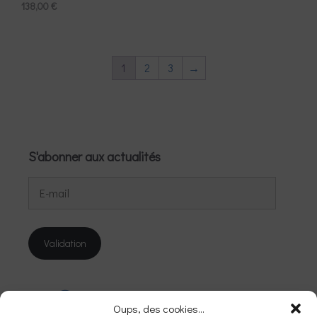
138,00
€
1
2
3
→
S'abonner aux actualités
E-
mail
Validation
Instagram
Facebook
Oups, des cookies...