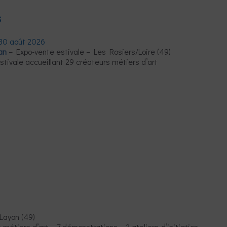
s
> 30 août 2026
an
– Expo-vente estivale – Les Rosiers/Loire (49)
stivale accueillant 29 créateurs métiers d’art
Layon (49)
 métiers d’art – 7 démonstrations – 2 ateliers
d’initiation