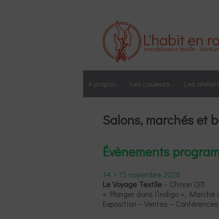
Aller
au
contenu
A propos…
Les couleurs…
Les atelier
Salons, marchés et 
Évènements progra
14 > 15 novembre 2026
Le Voyage Textile
– Chinon (37)
« Plonger dans l’indigo ». Marché d
Exposition – Ventes – Conférences