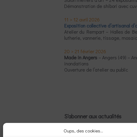
Démonstration de shibori avec cuv
11 > 12 avril 2026
Exposition collective d’artisanal d’a
Atelier du Rempart – Halles de B
lutherie, vannerie, tissage, mosaï
20 > 21 février 2026
Made in Angers
– Angers (49) – An
inondations
Ouverture de l’atelier au public
S'abonner aux actualités
E-
Oups, des cookies...
mail