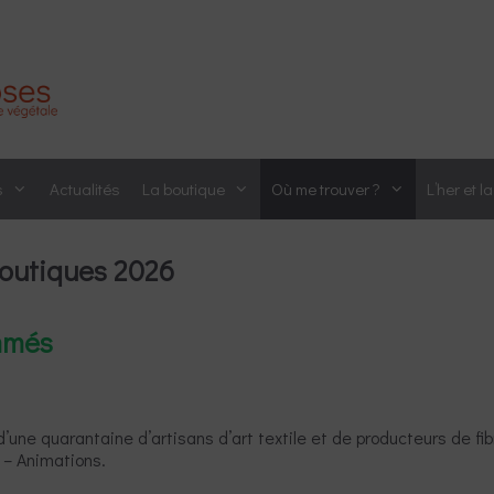
s
Actualités
La boutique
Où me trouver ?
L’her et l
boutiques 2026
mmés
’une quarantaine d’artisans d’art textile et de producteurs de fib
 – Animations.