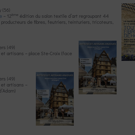
y (56)
ème
e
– 12
édition du salon textile d’art regroupant 44
producteurs de fibres, feutriers, teinturiers, tricoteurs,
rs (49)
et artisans – place Ste-Croix (face
rs (49)
et artisans –
 d’Adam)