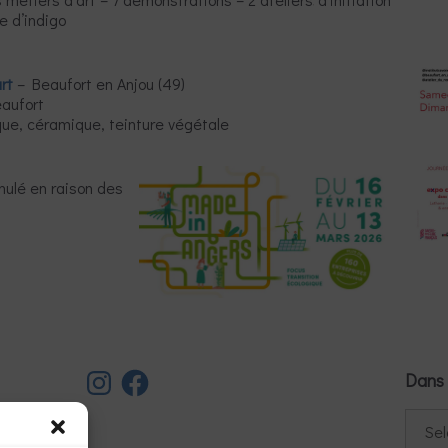
e d’indigo
rt
– Beaufort en Anjou (49)
eaufort
que, céramique, teinture végétale
nulé en raison des
Instagram
Facebook
Dans 