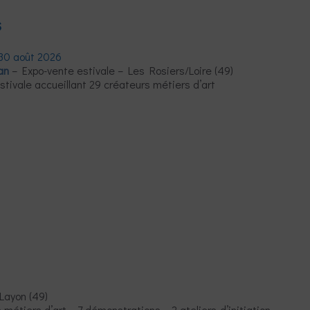
s
> 30 août 2026
an
– Expo-vente estivale – Les Rosiers/Loire (49)
stivale accueillant 29 créateurs métiers d’art
Layon (49)
 métiers d’art – 7 démonstrations – 2 ateliers
d’initiation