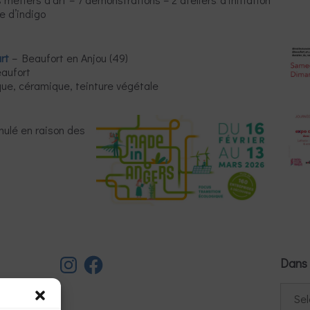
e d’indigo
rt
– Beaufort en Anjou (49)
eaufort
que, céramique, teinture végétale
nulé en raison des
Instagram
Facebook
Dans 