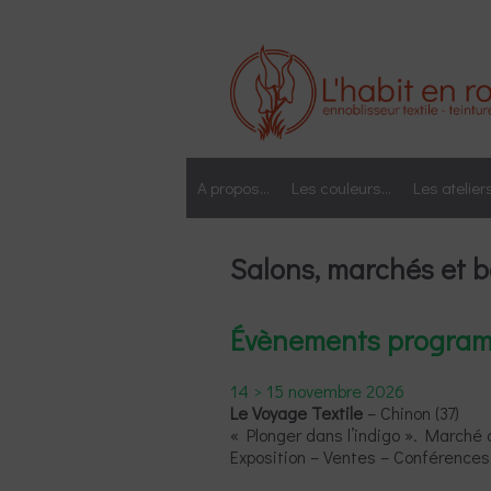
Aller
au
contenu
A propos…
Les couleurs…
Les atelier
Salons, marchés et 
Évènements progra
14 > 15 novembre 2026
Le Voyage Textile
– Chinon (37)
« Plonger dans l’indigo ». Marché d
Exposition – Ventes – Conférences