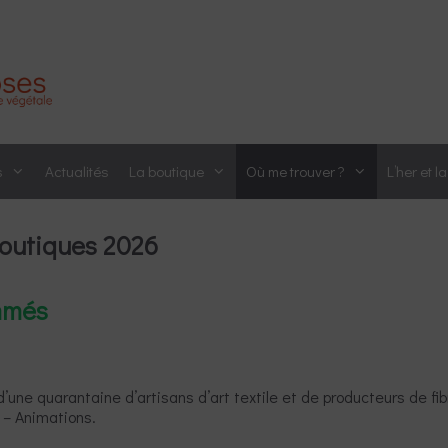
s
Actualités
La boutique
Où me trouver ?
L’her et l
boutiques 2026
mmés
’une quarantaine d’artisans d’art textile et de producteurs de fib
 – Animations.