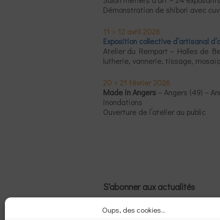
Démonstration de shibori avec cuv
11 > 12 avril 2026
Exposition collective d’artisanal d’a
Atelier du Rempart – Halles de B
lutherie, vannerie, tissage, mosaï
20 > 21 février 2026
Made in Angers
– Angers (49) – An
inondations
Ouverture de l’atelier au public
S'abonner aux actualités
E-
Oups, des cookies...
mail