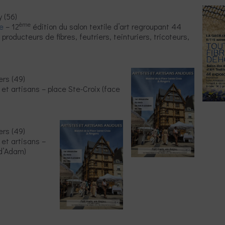
y (56)
ème
e
– 12
édition du salon textile d’art regroupant 44
producteurs de fibres, feutriers, teinturiers, tricoteurs,
rs (49)
et artisans – place Ste-Croix (face
rs (49)
et artisans –
 d’Adam)