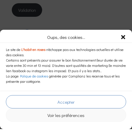
Validation
Instagram
Facebook
Oups, des cookies...
Le site de
L'habit en roses
n'échappe pas aux technologies actuelles et utilise
Dans une autre langue…
des cookies.
Certains sont présents pour assurer le bon fonctionnement (leur durée de vie
varie entre 30 min et 13 mois). D'autres sont qualifiés de marketing (le moindre
lien facebook ou instagram les impose). Et puis il y a les stats...
La page
Polique de cookies
générée par Complianz les recense tous et les
Powered by
Translate
présente par catégorie.
Mentions légales
–
Politique de confidenialité
–
Politique de cookies (EU)
Accepter
© 2026 L'habit en roses
Voir les préférences