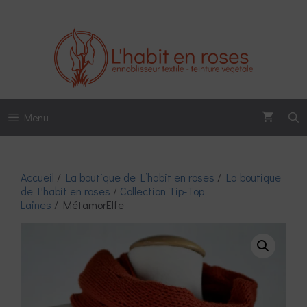
Aller
au
contenu
Menu
Accueil
/
La boutique de L’habit en roses
/
La boutique
de L'habit en roses
/
Collection Tip-Top
Laines
/ MétamorElfe