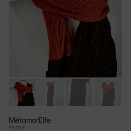
MétamorElfe
55,00
€