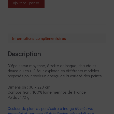
Ajouter au panier
de
MétamorElfe
Description
Informations complémentaires
Description
D’épaisseur moyenne, étroite et longue, chaude et
douce au cou. Il faut explorer les différents modèles
proposés pour avoir un aperçu de la variété des points.
Dimension : 30 x 220 cm
Composition : 100% laine mérinos de France
Poids : 170 g
Couleur de plante : persicaire à indigo
(Persicaria
tinctoria)
et garance
(Rubia tinctorum)
produites à