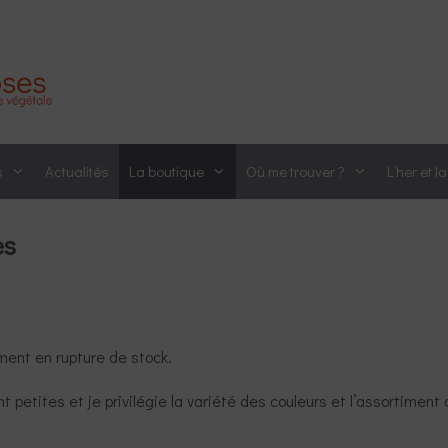
s
Actualités
La boutique
Où me trouver ?
L’her et l
es
ment en rupture de stock.
petites et je privilégie la variété des couleurs et l’assortiment 