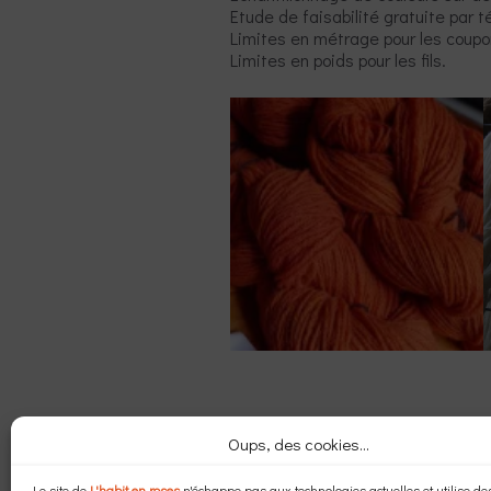
Etude de faisabilité gratuite par 
Limites en métrage pour les coupo
Limites en poids pour les fils.
S'abonner aux actualités
Oups, des cookies...
E-
Le site de
L'habit en roses
n'échappe pas aux technologies actuelles et utilise des