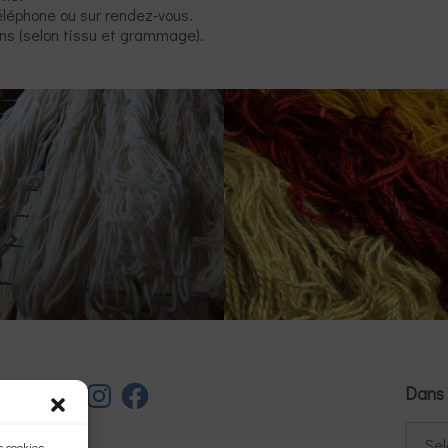
téléphone ou sur rendez-vous.
ns (selon tissu et grammage).
Instagram
Facebook
Dans 
 cookies.