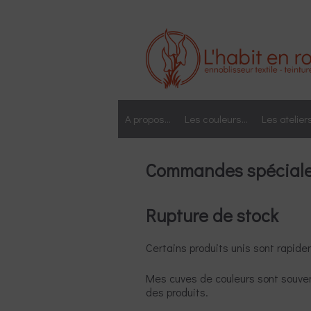
Aller
au
contenu
A propos…
Les couleurs…
Les atelier
Commandes spécial
Rupture de stock
Certains produits unis sont rapide
Mes cuves de couleurs sont souvent 
des produits.