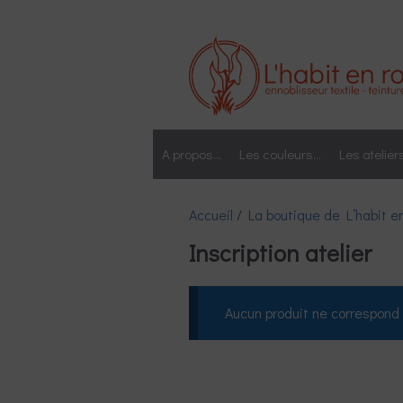
Aller
au
contenu
A propos…
Les couleurs…
Les atelier
Accueil
/
La boutique de L’habit e
Inscription atelier
Aucun produit ne correspond 