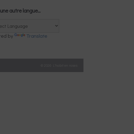
une autre langue…
red by
Translate
© 2026 L'habit en roses