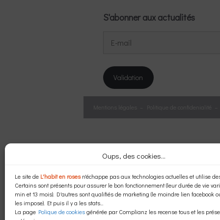
S'abonner aux actualités
E-
mail
Validation
Mentions légales
–
Politique de confidenialité
Oups, des cookies...
Le site de
L'habit en roses
n'échappe pas aux technologies actuelles et utilise des
Certains sont présents pour assurer le bon fonctionnement (leur durée de vie vari
min et 13 mois). D'autres sont qualifiés de marketing (le moindre lien facebook 
les impose). Et puis il y a les stats...
La page
Polique de cookies
générée par Complianz les recense tous et les prése