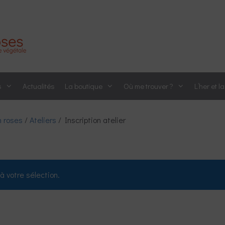
s
Actualités
La boutique
Où me trouver ?
L’her et l
n roses
/
Ateliers
/ Inscription atelier
à votre sélection.