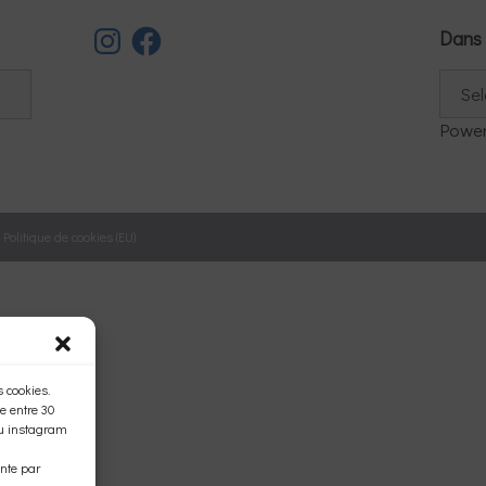
Instagram
Facebook
Dans 
Powe
–
Politique de cookies (EU)
 cookies.
e entre 30
ou instagram
nte par