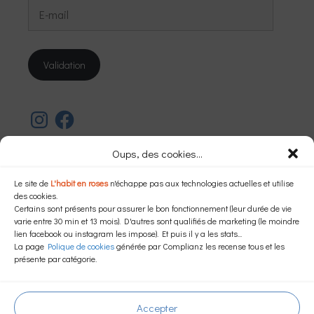
E-
mail
Validation
Instagram
Facebook
Oups, des cookies...
Dans une autre langue…
Le site de
L'habit en roses
n'échappe pas aux technologies actuelles et utilise
des cookies.
Certains sont présents pour assurer le bon fonctionnement (leur durée de vie
varie entre 30 min et 13 mois). D'autres sont qualifiés de marketing (le moindre
Powered by
Translate
lien facebook ou instagram les impose). Et puis il y a les stats...
La page
Polique de cookies
générée par Complianz les recense tous et les
présente par catégorie.
Mentions légales
–
Politique de confidenialité
–
Politique de cookies (EU)
© 2026 L'habit en roses
Accepter