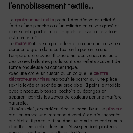
l’ennoblissement textile…
Le
gaufreur sur textile
produit des décors en relief à
l’aide d’une planche ou d’un cylindre en cuivre gravé et
d’une contrepartie entre lesquels le tissu ou le velours
est comprimé.
Le
moireur
utilise un procédé mécanique qui consiste à
écraser le grain du tissu tout en le portant à une
température élevée. Il crée ainsi des zones mates et
des zones brillantes produisant des reflets souvent de
forme onduleuse ou concentrique.
Avec une craie, un fusain ou un calque, le
peintre
décorateur sur tissu
reproduit le patron sur une pièce
textile lavée et séchée au préalable. Il peint le modèle
avec pinceaux, brosses, pochoirs ou éponges en
séparant parfois les zones de couleurs par une matière
naturelle.
Plissés soleil, accordéon, écaille, paon, fleur… le
plisseur
met en œuvre une immense diversité de plis façonnés
sur étoffe. il place le tissu dans un moule en carton puis
chauffe l’ensemble dans une étuve pendant plusieurs
heures, fixant ainsi les plis sur le tissu.