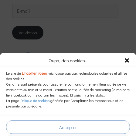
E-
mail
Validation
Instagram
Facebook
Oups, des cookies...
Le site de
L'habit en roses
n'échappe pas aux technologies actuelles et utilise
Dans une autre langue…
des cookies.
Certains sont présents pour assurer le bon fonctionnement (leur durée de vie
varie entre 30 min et 13 mois). D'autres sont qualifiés de marketing (le moindre
lien facebook ou instagram les impose). Et puis il y a les stats...
La page
Polique de cookies
générée par Complianz les recense tous et les
Powered by
Translate
présente par catégorie.
Mentions légales
–
Politique de confidenialité
–
Politique de cookies (EU)
Accepter
© 2026 L'habit en roses